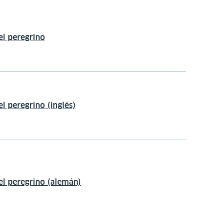
l peregrino
 peregrino (inglés)
l peregrino (alemán)