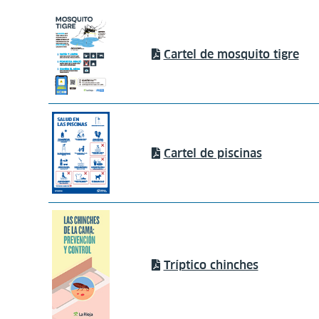
Cartel de mosquito tigre
Cartel de piscinas
Tríptico chinches