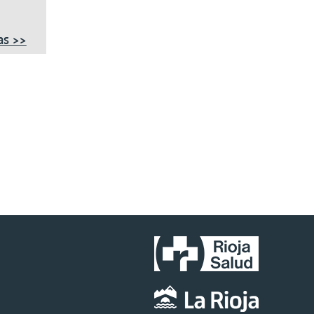
as >>