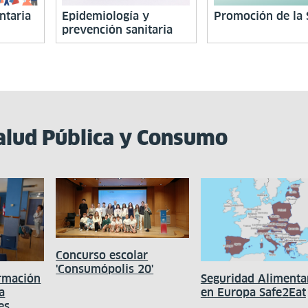
ntaria
Epidemiología y
Promoción de la 
prevención sanitaria
alud Pública y Consumo
Concurso escolar
'Consumópolis 20'
rmación
Seguridad Alimenta
a
en Europa Safe2Eat
es