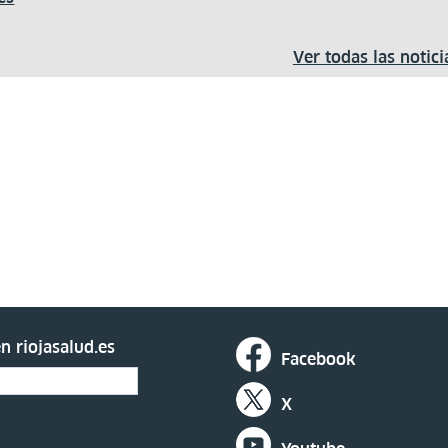
Ver todas las notici
n riojasalud.es
Facebook
X