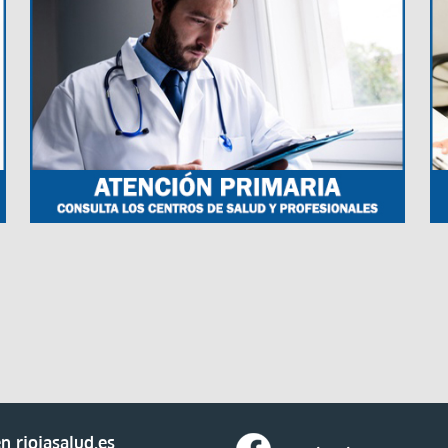
n riojasalud.es