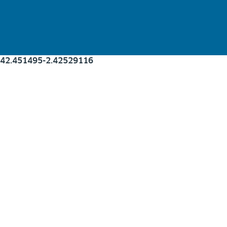
42.451495
-2.425291
16