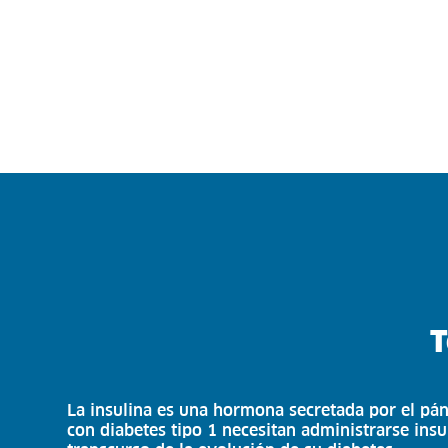
T
La insulina es una hormona secretada por el pánc
con diabetes tipo 1 necesitan administrarse insu