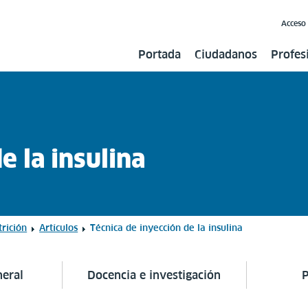
Acceso
Portada
Ciudadanos
Profes
e la insulina
rición
Artículos
Técnica de inyección de la insulina
neral
Docencia e investigación
P