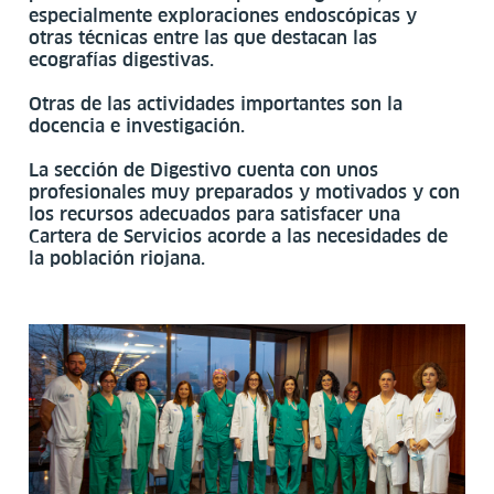
especialmente exploraciones endoscópicas y
otras técnicas entre las que destacan las
Li
ecografías digestivas.
El
Sa
Otras de las actividades importantes son la
docencia e investigación.
Ho
La sección de Digestivo cuenta con unos
Un
profesionales muy preparados y motivados y con
Sa
los recursos adecuados para satisfacer una
Pe
Cartera de Servicios acorde a las necesidades de
la población riojana.