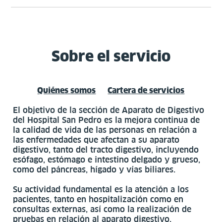
Sobre el servicio
Pe
cit
pr
Quiénes somos
Cartera de servicios
El objetivo de la sección de Aparato de Digestivo
Un
del Hospital San Pedro es la mejora continua de
y
la calidad de vida de las personas en relación a
Se
las enfermedades que afectan a su aparato
de
digestivo, tanto del tracto digestivo, incluyendo
At
esófago, estómago e intestino delgado y grueso,
Pr
como del páncreas, hígado y vías biliares.
Su actividad fundamental es la atención a los
pacientes, tanto en hospitalización como en
Ta
consultas externas, así como la realización de
sa
pruebas en relación al aparato digestivo,