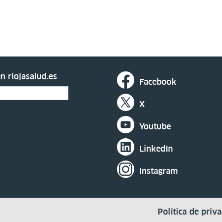
n riojasalud.es
Facebook
X
Youtube
LinkedIn
Instagram
Política de priv