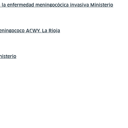
 la enfermedad meningocócica invasiva Ministerio
eningococo ACWY. La Rioja
isterio