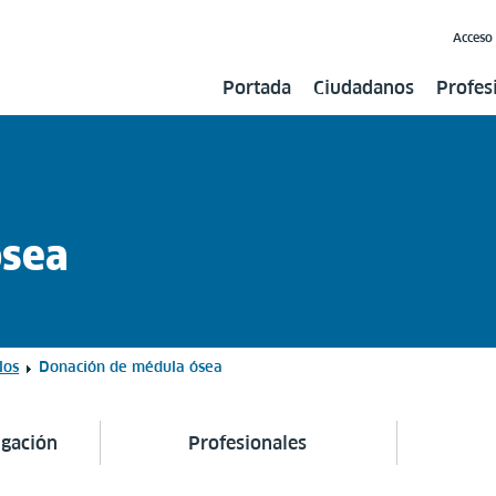
Acceso
Portada
Ciudadanos
Profes
ósea
los
Donación de médula ósea
igación
Profesionales