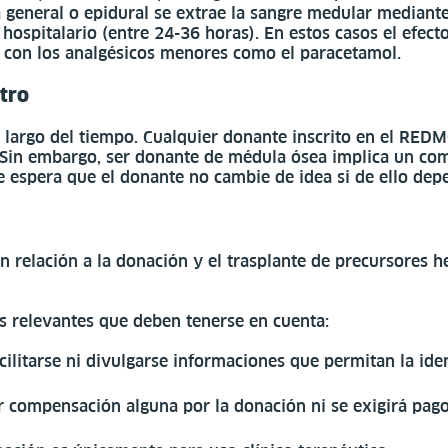
a general o epidural se extrae la sangre medular mediante 
 hospitalario (entre 24-36 horas). En estos casos el efect
e con los analgésicos menores como el paracetamol.
tro
o largo del tiempo. Cualquier donante inscrito en el RED
ra. Sin embargo, ser donante de médula ósea implica un 
se espera que el donante no cambie de idea si de ello dep
n relación a la donación y el trasplante de precursores
tos relevantes que deben tenerse en cuenta:
litarse ni divulgarse informaciones que permitan la iden
 compensación alguna por la donación ni se exigirá pago 