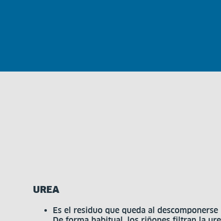
UREA
Es el residuo que queda al descomponerse l
De forma habitual, los riñones filtran la u