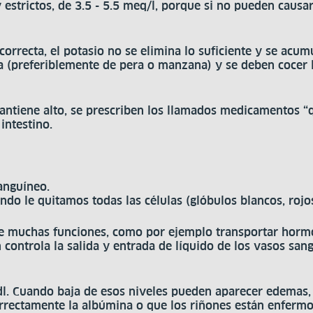
estrictos, de 3.5 - 5.5 meq/l, porque si no pueden causa
rrecta, el potasio no se elimina lo suficiente y se acumul
l día (preferiblemente de pera o manzana) y se deben coce
mantiene alto, se prescriben los llamados medicamentos “
intestino.
anguíneo.
ndo le quitamos todas las células (glóbulos blancos, rojo
ne muchas funciones, como por ejemplo transportar horm
 controla la salida y entrada de líquido de los vasos san
dl. Cuando baja de esos niveles pueden aparecer edemas,
rrectamente la albúmina o que los riñones están enfermo