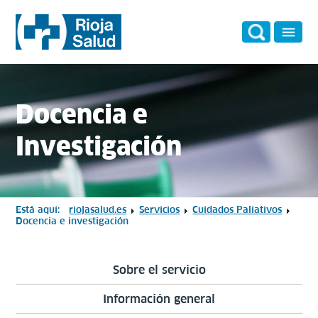
Docencia e
Investigación
Está aquí:
riojasalud.es
Servicios
Cuidados Paliativos
Docencia e investigación
Sobre el servicio
Información general