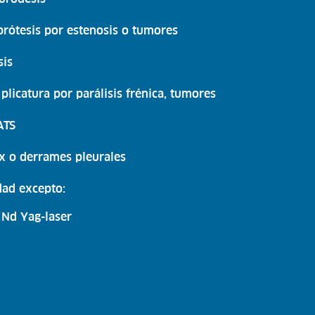
prótesis por estenosis o tumores
sis
plicatura por parálisis frénica, tumores
ATS
x o derrames pleurales
idad excepto:
 Nd Yag-laser