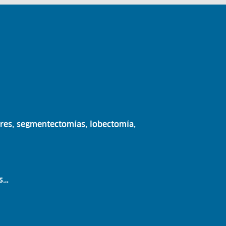
ares, segmentectomías, lobectomía,
as…