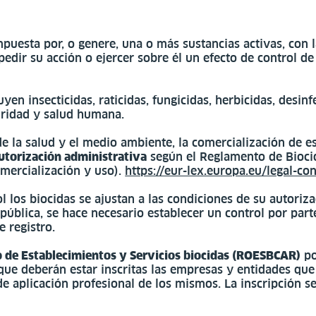
uesta por, o genere, una o más sustancias activas, con la
edir su acción o ejercer sobre él un efecto de control d
uyen insecticidas, raticidas, fungicidas, herbicidas, desin
uridad y salud humana.
de la salud y el medio ambiente, la comercialización de 
utorización administrativa
según el Reglamento de Bioci
mercialización y uso).
https://eur-lex.europa.eu/legal-
l los biocidas se ajustan a las condiciones de su autoriz
 pública, se hace necesario establecer un control por par
 registro.
o de Establecimientos y Servicios biocidas (ROESBCAR)
po
que deberán estar inscritas las empresas y entidades qu
de aplicación profesional de los mismos. La inscripción s