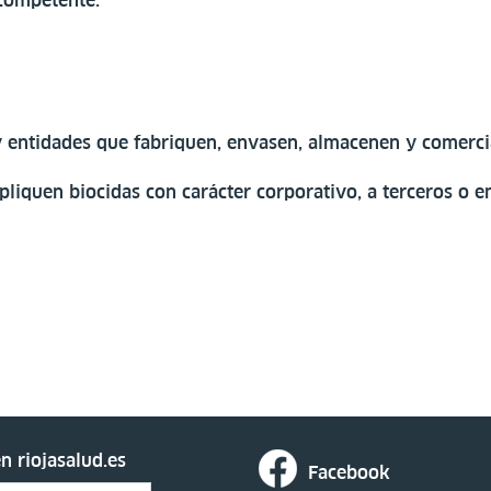
 competente.
entidades que fabriquen, envasen, almacenen y comercia
liquen biocidas con carácter corporativo, a terceros o en
n riojasalud.es
Facebook