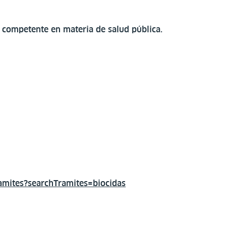
o competente en materia de salud pública.
tramites?searchTramites=biocidas