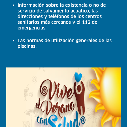
Información sobre la existencia o no de
servicio de salvamento acuático, las
direcciones y teléfonos de los centros
sanitarios más cercanos y el 112 de
emergencias.
Las normas de utilización generales de las
piscinas.