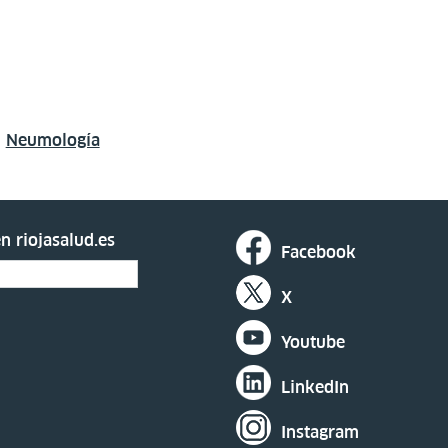
Neumología
n riojasalud.es
Facebook
X
Youtube
LinkedIn
Instagram