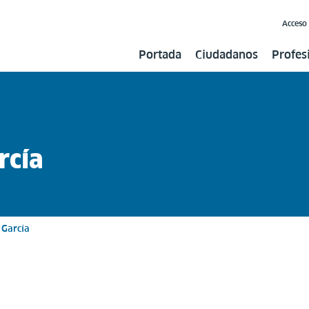
Acceso
Portada
Ciudadanos
Profes
rcía
 García