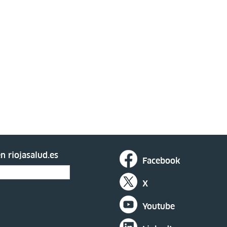
n riojasalud.es
Facebook
X
Youtube