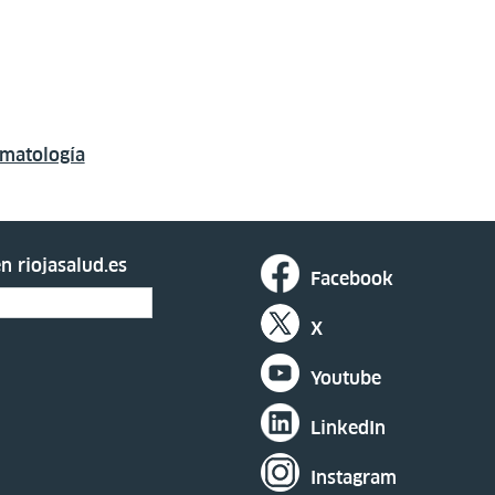
umatología
n riojasalud.es
Facebook
X
Youtube
LinkedIn
Instagram