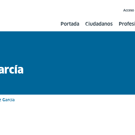
Acceso
Portada
Ciudadanos
Profes
arcía
z García