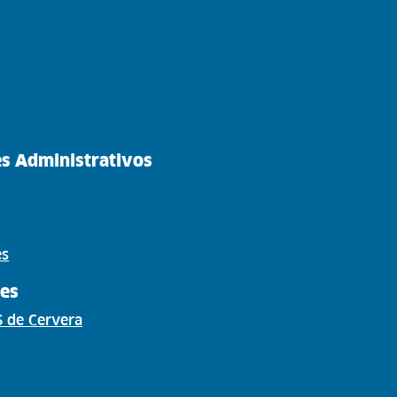
es Administrativos
es
les
S de Cervera