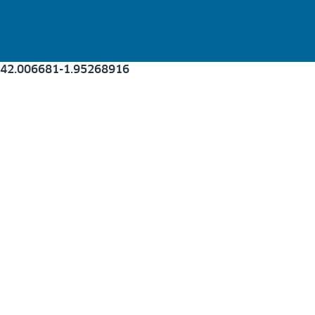
42.006681
-1.952689
16