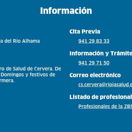
Información
Cita Previa
ra del Río Alhama
941 29 83 33
Información y Trámit
941 29 71 50
ro de Salud de Cervera. De
, Domingos y festivos de
Correo electrónico
rmera.
cs.cervera@riojasalud.
Listado de profesiona
Profesionales de la ZB