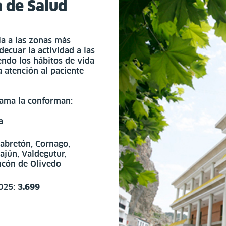
a de Salud
ria a las zonas más
ecuar la actividad a las
endo los hábitos de vida
 atención al paciente
hama la conforman:
a
Cabretón, Cornago,
vajún, Valdegutur,
ncón de Olivedo
2025:
3.699