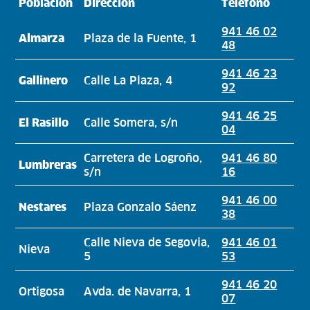
Población
Dirección
Teléfono
941 46 02
Almarza
Plaza de la Fuente, 1
48
941 46 23
Gallinero
Calle La Plaza, 4
92
941 46 25
El Rasillo
Calle Somera, s/n
04
Carretera de Logroño,
941 46 80
Lumbreras
s/n
16
941 46 00
Nestares
Plaza Gonzalo Sáenz
38
Calle Nieva de Segovia,
941 46 01
Nieva
5
53
941 46 20
Ortigosa
Avda. de Navarra, 1
07