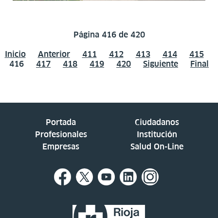
Página 416 de 420
Inicio
Anterior
411
412
413
414
415
416
417
418
419
420
Siguiente
Final
Portada
Ciudadanos
Profesionales
Institución
Empresas
Salud On-Line